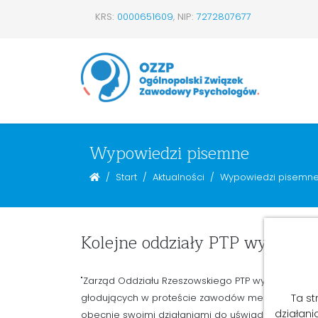
KRS:
0000651609
,
NIP:
7272807677
Wypowiedzi pisemne
Start
Aktualności
Wypowiedzi pisemn
Kolejne oddziały PTP wyrażają 
"Zarząd Oddziału Rzeszowskiego PTP wyraża w imi
głodujących w proteście zawodów medycznych. Doc
Ta st
działani
obecnie swoimi działaniami do uświadamiania sp