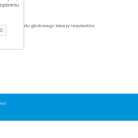
rządzeniu
 się do protestu głodowego lekarzy rezydentów.
AĆ
 zdrowia."
ed.