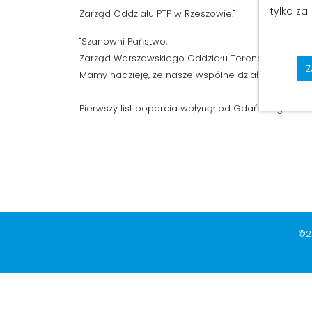
tylko za
Zarząd Oddziału PTP w Rzeszowie."
"Szanowni Państwo,
Zarząd Warszawskiego Oddziału Terenowego PTP w p
Z
Mamy nadzieję, że nasze wspólne działania doprow
Pierwszy list poparcia wpłynął od Gdańskiego Oddz
©2