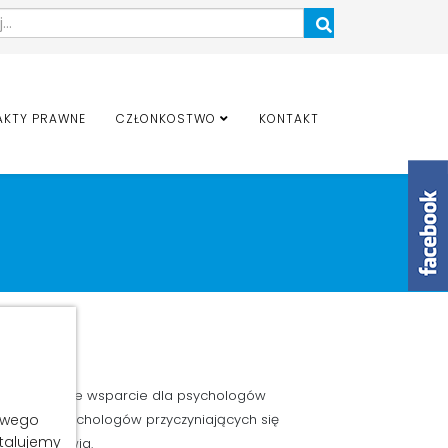
Szukaj
AKTY PRAWNE
CZŁONKOSTWO
KONTAKT
emy szczególne wsparcie dla psychologów
 innych psychologów przyczyniających się
łowego
stalujemy
onie zdrowia.