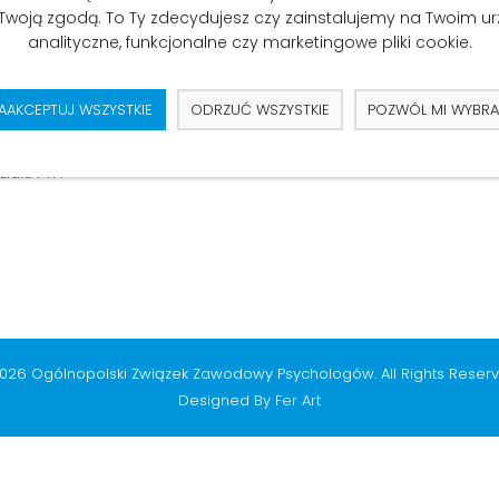
 Twoją zgodą. To Ty zdecydujesz czy zainstalujemy na Twoim u
analityczne, funkcjonalne czy marketingowe pliki cookie.
ełni popiera postulaty i działania psychologów, którzy przyłączyli
AAKCEPTUJ WSZYSTKIE
ODRZUĆ WSZYSTKIE
POZWÓL MI WYBR
adzą do podniesienia jakości pracy wszystkich pracowników służby
iału PTP.
026 Ogólnopolski Związek Zawodowy Psychologów. All Rights Reserv
Designed By
Fer Art