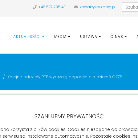
+48 577 295 431.
kontakt@ozzp.org.pl
AKTUALNOŚCI
MEDIA
USTAWA
O NAS
e
Kolejne oddziały PTP wyrażają poparcie dla działań OZZP.
poparcie dla działań OZZP.
SZANUJEMY PRYWATNOŚĆ
eniu członków swojego oddziału wsparcie dla działań OZZP. Kieruj
eniamy także zespołową akcję psychologów z IPiN oraz wszystkich
rona korzysta z plików cookies. Cookies niezbędne do prawid
a serwisu są instalowane automatycznie. Pozostałe cookies in
ołeczeństwu wagi pracy psychologów dla zdrowia pacjentów w ochr