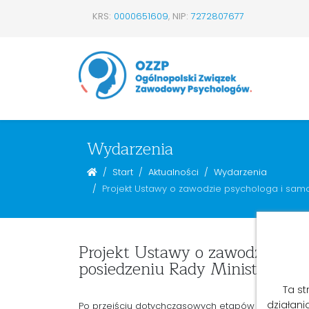
KRS:
0000651609
,
NIP:
7272807677
Wydarzenia
Start
Aktualności
Wydarzenia
Projekt Ustawy o zawodzie psychologa i sam
Projekt Ustawy o zawodzie psy
posiedzeniu Rady Ministrów
Ta st
działani
Po przejściu dotychczasowych etapów procesu legi