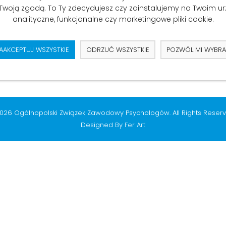
 Twoją zgodą. To Ty zdecydujesz czy zainstalujemy na Twoim u
ryzacji i Stały Komitet Rady Ministrów) Projekt Ustawy o zawodzie
analityczne, funkcjonalne czy marketingowe pliki cookie.
AAKCEPTUJ WSZYSTKIE
ODRZUĆ WSZYSTKIE
POZWÓL MI WYBR
026 Ogólnopolski Związek Zawodowy Psychologów. All Rights Reserv
Designed By
Fer Art