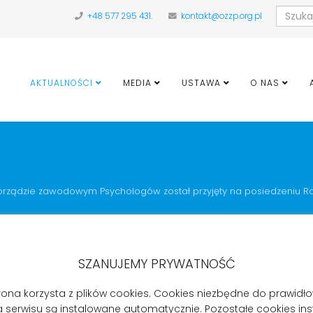
+48 577 295 431.
kontakt@ozzp.org.pl
AKTUALNOŚCI
MEDIA
USTAWA
O NAS
orządzie zawodowym Psychologów został przyjęty na posiedzeniu Ra
chologa i samorządzie zawodowym Psychol
SZANUJEMY PRYWATNOŚĆ
rona korzysta z plików cookies. Cookies niezbędne do prawid
a serwisu są instalowane automatycznie. Pozostałe cookies in
slacyjnego (uzgodnień, opiniowania i konsultacji publicznych oraz