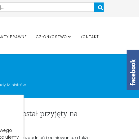
Szukaj
AKTY PRAWNE
CZŁONKOSTWO
KONTAKT
dy Ministrów
ogów został przyjęty na
łowego
stalujemy
 ponownych uzgodnień i opiniowania, a także