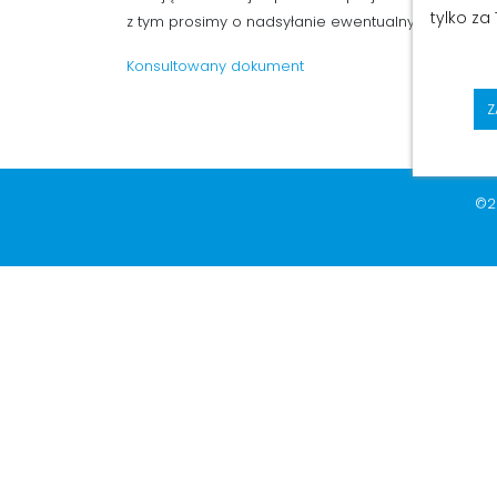
tylko za
z tym prosimy
o nadsyłanie ewentualnych uwag do 
Konsultowany dokument
Z
©2