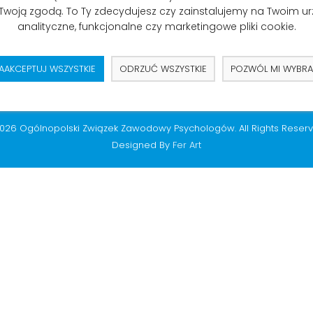
 Twoją zgodą. To Ty zdecydujesz czy zainstalujemy na Twoim u
dn. 23.04.2018 r. na adres e-mail:
kontakt@ozzp.org.pl
.
analityczne, funkcjonalne czy marketingowe pliki cookie.
AAKCEPTUJ WSZYSTKIE
ODRZUĆ WSZYSTKIE
POZWÓL MI WYBR
026 Ogólnopolski Związek Zawodowy Psychologów. All Rights Reserv
Designed By
Fer Art