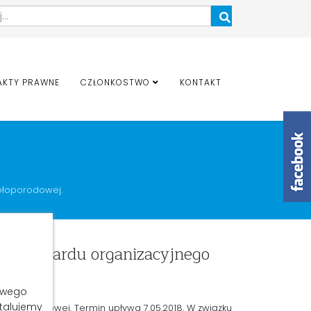
Szukaj
AKTY PRAWNE
CZŁONKOSTWO
KONTAKT
ołoporodowej.
ie standardu organizacyjnego
łowego
stalujemy
kołoporodowej. Termin upływa 7.05.2018. W związku