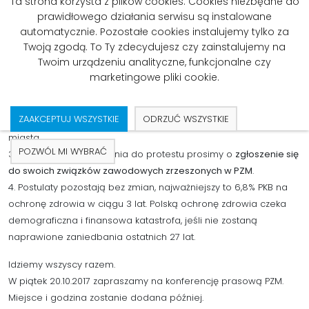
Komunikat Porozumienia Zawodów
Ta strona korzysta z plików cookies. Cookies niezbędne do
Medycznych z dn. 16.10.2017r.
prawidłowego działania serwisu są instalowane
automatycznie. Pozostałe cookies instalujemy tylko za
Twoją zgodą. To Ty zdecydujesz czy zainstalujemy na
1. Protest Głodowy Porozumienia Rezydentów OZZL w dniu
Twoim urządzeniu analityczne, funkcjonalne czy
dzisiejszym
został przemieniony w
Protest Głodowy
marketingowe pliki cookie.
Porozumienia Zawodów Medycznych.
Zawody medyczne
oficjalnie biorą w nim udział.
ZAAKCEPTUJ WSZYSTKIE
ODRZUĆ WSZYSTKIE
2. Prostest
rozlewa się na
cały kraj
, będą dołączać kolejne
miasta.
POZWÓL MI WYBRAĆ
3. Chętnych do dołączenia do protestu prosimy o
zgłoszenie się
do swoich związków zawodowych zrzeszonych w PZM
.
4. Postulaty pozostają bez zmian, najważniejszy to 6,8% PKB na
ochronę zdrowia w ciągu 3 lat. Polską ochronę zdrowia czeka
demograficzna i finansowa katastrofa, jeśli nie zostaną
naprawione zaniedbania ostatnich 27 lat.
Idziemy wszyscy razem.
W piątek 20.10.2017 zapraszamy na konferencję prasową PZM.
Miejsce i godzina zostanie dodana później.