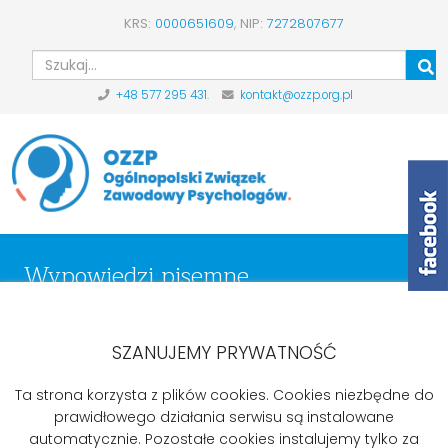
KRS:
0000651609
,
NIP:
7272807677
Szu
+48 577 295 431.
kontakt@ozzp.org.pl
Wypowiedzi pisemne
Start
Aktualności
Wypowiedzi pisemne
List do Pana Stanisława Szweda Sekretarza Stanu w
SZANUJEMY PRYWATNOŚĆ
Ministerstwie Rodziny, Pracy i Polityki Społecznej
Ta strona korzysta z plików cookies. Cookies niezbędne do
prawidłowego działania serwisu są instalowane
automatycznie. Pozostałe cookies instalujemy tylko za