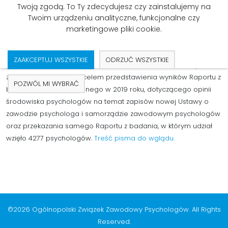
List do Pana Stanisława Szweda
Twoją zgodą. To Ty zdecydujesz czy zainstalujemy na
Sekretarza Stanu w Ministerstwie
Twoim urządzeniu analityczne, funkcjonalne czy
Rodziny, Pracy i Polityki Społecznej
marketingowe pliki cookie.
ZK OZZP kieruje prośbę o spotkanie z członkami zespołu
ZAAKCEPTUJ WSZYSTKIE
ODRZUĆ WSZYSTKIE
pracującego aktualnie w Ministerstwie nad nową ustawą o
zawodzie psychologa, celem przedstawienia wyników Raportu z
POZWÓL MI WYBRAĆ
badania przeprowadzonego w 2019 roku, dotyczącego opinii
środowiska psychologów na temat zapisów nowej Ustawy o
zawodzie psychologa i samorządzie zawodowym psychologów
oraz przekazania samego Raportu z badania, w którym udział
wzięło 4277 psychologów.
Treść pisma do wglądu.
©2026 Ogólnopolski Związek Zawodowy Psychologów. All Rights
Reserved.