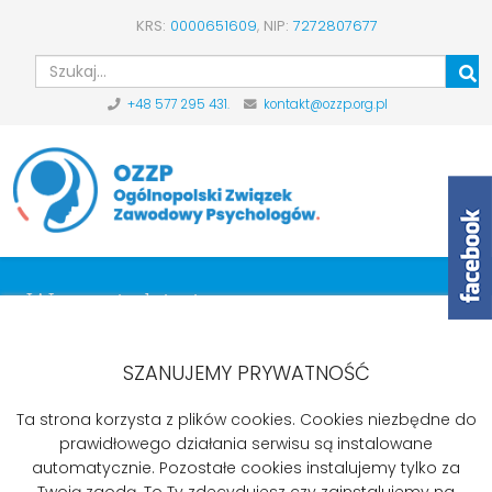
KRS:
0000651609
,
NIP:
7272807677
Szu
+48 577 295 431.
kontakt@ozzp.org.pl
Wypowiedzi pisemne
Start
Aktualności
Wypowiedzi pisemne
Odpowiedź Ministerstwa Rodzny, pracy i Polityki
SZANUJEMY PRYWATNOŚĆ
Społecznej
Ta strona korzysta z plików cookies. Cookies niezbędne do
prawidłowego działania serwisu są instalowane
automatycznie. Pozostałe cookies instalujemy tylko za
Twoją zgodą. To Ty zdecydujesz czy zainstalujemy na