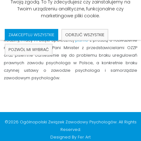
Odpowiedź z Kancelarii Prezesa Rady
Twoją zgodą. To Ty zdecydujesz czy zainstalujemy na
Ministrów na pismo OZZP z dn.
Twoim urządzeniu analityczne, funkcjonalne czy
13.09.2018
marketingowe pliki cookie.
Kancelaria Prezesa Rady Ministrów wysyła do Ministerstwa
ZAAKCEPTUJ WSZYSTKIE
ODRZUĆ WSZYSTKIE
Rodziny, Pracy i Polityki Społecznej
pismo
z prośbą o rozważenie
możliwości spotkania Pani Minister z przedstawicielami OZZP
POZWÓL MI WYBRAĆ
oraz pisemne odniesienie się do problemu braku uregulowań
prawnych zawodu psychologa w Polsce, a konkretnie braku
czynnej ustawy o zawodzie psychologa i samorządzie
zawodowym psychologów.
©2026 Ogólnopolski Związek Zawodowy Psychologów. All Rights
Reserved.
Designed By
Fer Art