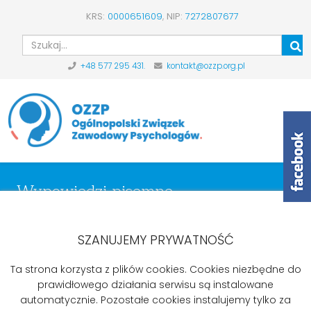
KRS:
0000651609
,
NIP:
7272807677
Szu
+48 577 295 431.
kontakt@ozzp.org.pl
Wypowiedzi pisemne
Start
Aktualności
Wypowiedzi pisemne
Odpowiedź z Kancelarii Prezesa Rady Ministrów na pismo
SZANUJEMY PRYWATNOŚĆ
OZZP z dn. 13.09.2018
Ta strona korzysta z plików cookies. Cookies niezbędne do
prawidłowego działania serwisu są instalowane
automatycznie. Pozostałe cookies instalujemy tylko za