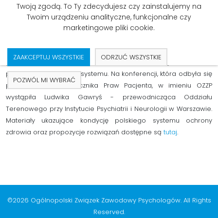
Konferencja dialogu społecznego
Twoją zgodą. To Ty zdecydujesz czy zainstalujemy na
14.12.17 w Centrum Dialogu, ul.
Twoim urządzeniu analityczne, funkcjonalne czy
Limanowskiego 23.
marketingowe pliki cookie.
Pod hasłem: System ochrony zdrowia, z którego zadowoleni są
ZAAKCEPTUJ WSZYSTKIE
ODRZUĆ WSZYSTKIE
pacjenci – wizja nowoczesnego, efektywnego kosztowo,
pacjentocentrycznego systemu. Na konferencji, która odbyła się
POZWÓL MI WYBRAĆ
pod patronatem Rzecznika Praw Pacjenta, w imieniu OZZP
wystąpiła Ludwika Gawryś - przewodnicząca Oddziału
Terenowego przy Instytucie Psychiatrii i Neurologii w Warszawie.
Materiały ukazujące kondycję polskiego systemu ochrony
zdrowia oraz propozycje rozwiązań dostępne są
tutaj
.
©2026 Ogólnopolski Związek Zawodowy Psychologów. All Rights
Reserved.