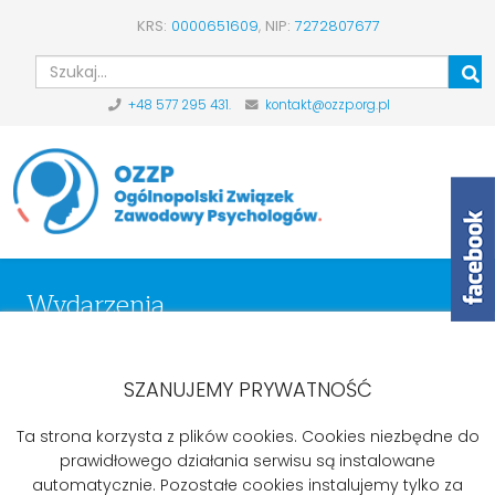
KRS:
0000651609
,
NIP:
7272807677
Szu
+48 577 295 431.
kontakt@ozzp.org.pl
Wydarzenia
Start
Aktualności
Wydarzenia
Konferencja dialogu społecznego 14.12.17 w Centrum
SZANUJEMY PRYWATNOŚĆ
Dialogu, ul. Limanowskiego 23.
Ta strona korzysta z plików cookies. Cookies niezbędne do
prawidłowego działania serwisu są instalowane
automatycznie. Pozostałe cookies instalujemy tylko za