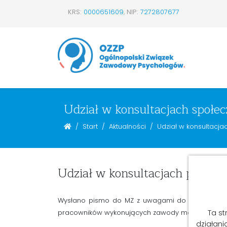
KRS:
0000651609
,
NIP:
7272807677
Udział w konsultacjach społe
Start
Aktualności
Udział w konsultacja
Udział w konsultacjach publicz
Wysłano pismo do MZ z uwagami do projektu Min
pracowników wykonujących zawody medyczne zatru
Ta st
działani