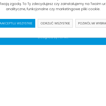
 Twoją zgodą. To Ty zdecydujesz czy zainstalujemy na Twoim u
analityczne, funkcjonalne czy marketingowe pliki cookie.
AAKCEPTUJ WSZYSTKIE
ODRZUĆ WSZYSTKIE
POZWÓL MI WYBR
026 Ogólnopolski Związek Zawodowy Psychologów. All Rights Reserv
Designed By
Fer Art