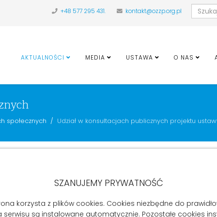
+48 577 295 431.
kontakt@ozzp.org.pl
AKTUALNOŚCI
MEDIA
USTAWA
O NAS
cznych
ch społecznych
Udział w konsultacjach publicznych projektu ustaw
nych projektu ustawy Ministra Zdrowia.
SZANUJEMY PRYWATNOŚĆ
istra Zdrowia w sprawie ustawy o zmianie ustawy o sposobie us
dnionych w podmiotach leczniczych. Streszczone stanowisko OZZ
rona korzysta z plików cookies. Cookies niezbędne do prawid
a serwisu są instalowane automatycznie. Pozostałe cookies in