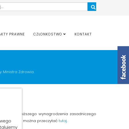
Szukaj
AKTY PRAWNE
CZŁONKOSTWO
KONTAKT
y Ministra Zdrowia.
talania najniższego wynagrodzenia zasadniczego
P w sprawie, można przeczytać
tutaj
.
łowego
stalujemy