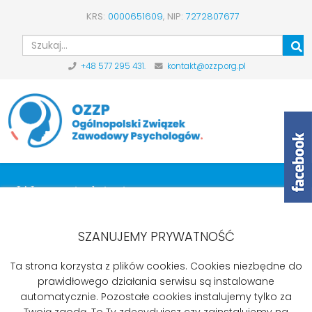
KRS:
0000651609
,
NIP:
7272807677
Szu
+48 577 295 431.
kontakt@ozzp.org.pl
Wypowiedzi pisemne
Start
Aktualności
Wypowiedzi pisemne
OZZP wysyła pismo do MRPiPS w sprawie listu otwartego
SZANUJEMY PRYWATNOŚĆ
Ta strona korzysta z plików cookies. Cookies niezbędne do
prawidłowego działania serwisu są instalowane
OZZP wysyła pismo do MRPiPS w
automatycznie. Pozostałe cookies instalujemy tylko za
Twoją zgodą. To Ty zdecydujesz czy zainstalujemy na